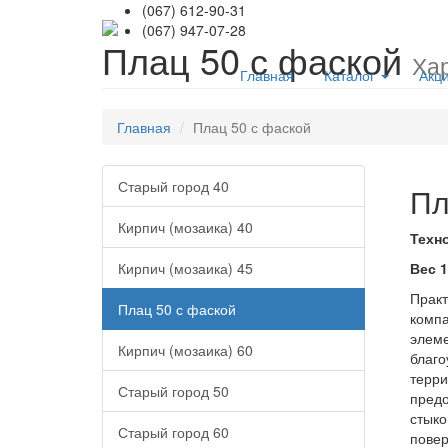
(067) 612-90-31
(067) 947-07-28
Плац 50 с фаской
Ха
Главная
Каталог
Акц
Главная
Плац 50 с фаской
Старый город 40
Пл
Кирпич (мозаика) 40
Техн
Кирпич (мозаика) 45
Вес 1
Практ
Плац 50 с фаской
компа
элеме
Кирпич (мозаика) 60
благо
терри
Старый город 50
предо
стыко
Старый город 60
повер