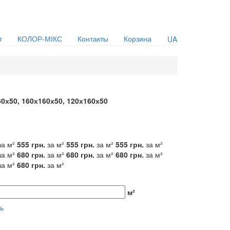
т
КОЛОР-МІКС
Контакты
Корзина
UA
0х50, 160х160х50, 120х160х50
за м²
555
грн.
за м²
555
грн.
за м²
555
грн.
за м²
за м²
680
грн.
за м²
680
грн.
за м²
680
грн.
за м²
за м²
680
грн.
за м²
м²
ть