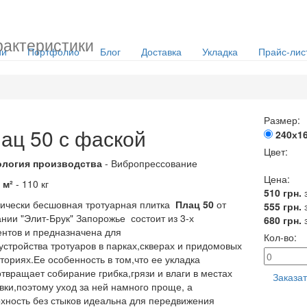
рактеристики
ии
Портфолио
Блог
Доставка
Укладка
Прайс-лис
Размер:
ац 50 с фаской
240х16
Цвет:
ология производства
- Вибропрессование
Цена:
 м²
- 110
кг
510
грн.
ически бесшовная тротуарная плитка
Плац 50
от
555
грн.
нии "Элит-Брук" Запорожье состоит из 3-х
680
грн.
нтов и предназначена для
Кол-во:
устройства тротуаров в парках,скверах и придомовых
ториях.Ее особенность в том,что ее укладка
твращает собирание грибка,грязи и влаги в местах
Заказа
вки,поэтому уход за ней намного проще, а
хность без стыков идеальна для передвижения