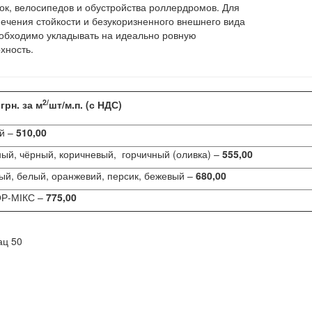
ок, велосипедов и обустройства роллердромов. Для
ечения стойкости и безукоризненного внешнего вида
обходимо укладывать на идеально ровную
хность.
2/
грн. за м
шт/м.п. (с НДС)
й –
510
,00
ый, чёрный, коричневый, горчичный (оливка) –
555,00
й, белый, оранжевий, персик, бежевый –
680,00
Р-МІКС –
775,00