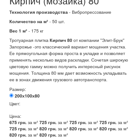
Кирпич (мозаика) 80
Технология производства
- Вибропрессование
Количество на м²
- 50 шт.
Вес 1 м²
- 175 кг
Тротуарная плитка
Кирпич 80
от компании "Элит-Брук"
Запорожье
-это классический вариант мощения участка.
Е
е
прямоугольная форма проста в укладке и
позволяет
применять несколько видов раскладки. С
очетая широкую
цветовую гамму можно получить интересный рисунок
мощения. Толщина 80 мм дает возможность укладывать
ее в зонах движения грузового автотранспорта.
Размер:
200х100х80
Цвет:
Цена:
675
грн.
за м²
725
грн.
за м²
725
грн.
за м²
725
грн.
за м²
725
грн.
за м²
820
грн.
за м²
820
грн.
за м²
820
грн.
за м²
820
грн.
за м²
820
грн.
за м²