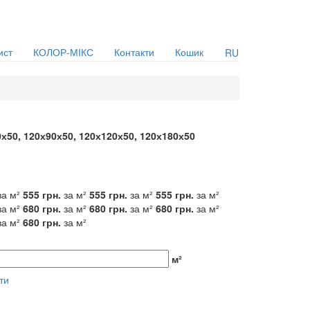
ист
КОЛОР-МІКС
Контакти
Кошик
RU
х50, 120х90х50, 120х120х50, 120х180х50
за м²
555
грн.
за м²
555
грн.
за м²
555
грн.
за м²
за м²
680
грн.
за м²
680
грн.
за м²
680
грн.
за м²
за м²
680
грн.
за м²
м²
ти