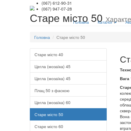
(067) 612-90-31
(067) 947-07-28
Старе місто 50
Характе
Головна
Каталог
Акц
Головна
Старе місто 50
Старе місто 40
Ст
Цегла (мозаїка) 45
Техн
Цегла (мозаїка) 45
Вага 
Старе
Плац 50 з фаскою
колек
серед
Цегла (мозаїка) 60
облаш
сквер
Старе місто 50
Вона 
засто
Старе місто 60
втрат