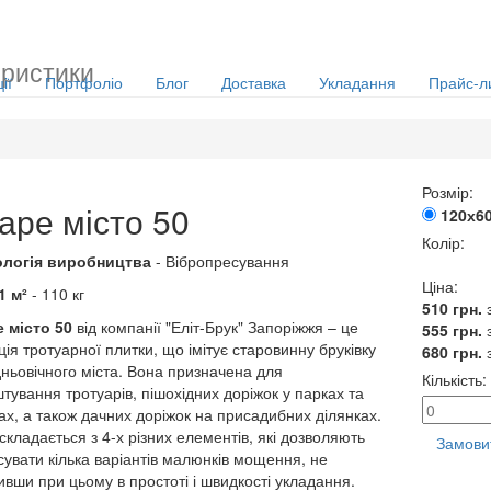
ристики
ії
Портфоліо
Блог
Доставка
Укладання
Прайс-л
Розмір:
аре місто 50
120х60
Колір:
ологія виробництва
- Вібропресування
Ціна:
1 м²
- 110 кг
510
грн.
 місто 50
від компанії "Еліт-Брук" Запоріжжя – це
555
грн.
ція тротуарної плитки, що імітує старовинну бруківку
680
грн.
ньовічного міста. Вона призначена для
Кількість:
тування тротуарів, пішохідних доріжок у парках та
ах, а також дачних доріжок на присадибних ділянках.
складається з 4-х різних елементів, які дозволяють
Замови
сувати кілька варіантів малюнків мощення, не
ивши при цьому в простоті і швидкості укладання.