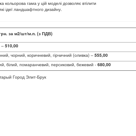
а кольорова гама у цій моделі дозволяє втілити
які ідеї ландшафтного дизайну.
грн. за м2/шт/м.п. (з ПДВ)
й –
510,00
ний, чорний, коричневий, гірчичний (оливка) –
555,00
й, білий, помаранчевий, персиковий, бежевий -
680,00