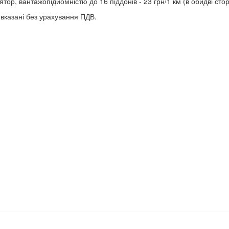
тор, вантажопідйомністю до 16 піддонів - 23 грн/1 км (в обидві сто
и вказані без урахування ПДВ.