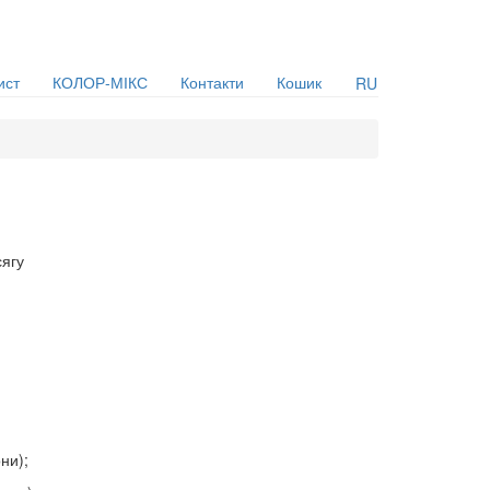
ист
КОЛОР-МІКС
Контакти
Кошик
RU
сягу
ни);