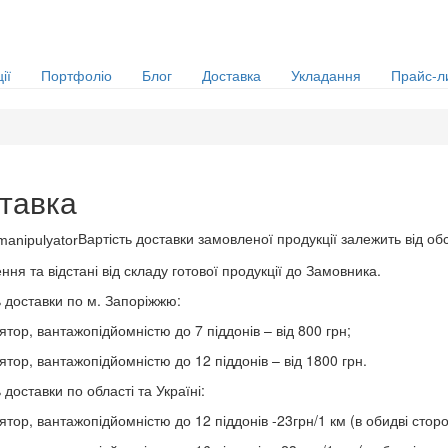
ії
Портфоліо
Блог
Доставка
Укладання
Прайс-л
тавка
Вартість доставки замовленої продукції залежить від об
ня та відстані від складу готової продукції до Замовника.
ь доставки по м. Запоріжжю:
ятор, вантажопідйомністю до 7 піддонів – від 800 грн;
ятор, вантажопідйомністю до 12 піддонів – від 1800 грн.
 доставки по області та Україні:
ятор, вантажопідйомністю до 12 піддонів -23грн/1 км (в обидві сторо