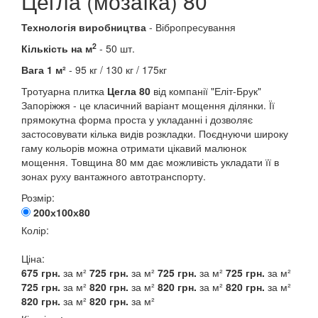
Цегла (мозаїка) 80
Технологія виробництва
- Вібропресування
2
Кількість на м
- 50 шт.
Вага 1 м²
- 95 кг / 130 кг / 175кг
Тротуарна плитка
Цегла 80
від компанії "Еліт-Брук"
Запоріжжя - це класичний варіант мощення ділянки. Її
прямокутна форма проста у укладанні і дозволяє
застосовувати кілька видів розкладки. Поєднуючи широку
гаму кольорів можна отримати цікавий малюнок
мощення. Товщина 80 мм дає можливість укладати її в
зонах руху вантажного автотранспорту.
Розмір:
200х100х80
Колір:
Ціна:
675
грн.
за м²
725
грн.
за м²
725
грн.
за м²
725
грн.
за м²
725
грн.
за м²
820
грн.
за м²
820
грн.
за м²
820
грн.
за м²
820
грн.
за м²
820
грн.
за м²